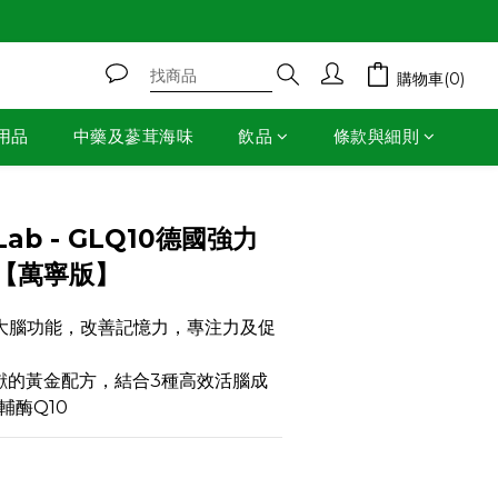
購物車(0)
用品
中藥及蔘茸海味
飲品
條款與細則
立即購買
Lab - GLQ10德國強力
粒【萬寧版】
大腦功能，改善記憶力，專注力及促
文獻的黃金配方，結合3種高效活腦成
輔酶Q10