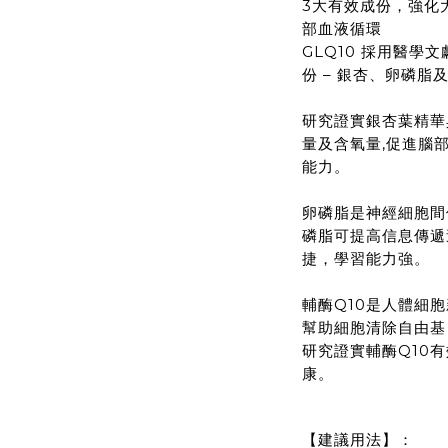
3大有效成份，強化
部血液循環
GLQ10 採用醫學
份 – 銀杏、卵磷脂及
研究證實銀杏葉精華
量及含氧量,促進腦
能力。
卵磷脂是神經細胞間
磷脂可提高信息傳遞
捷，學習能力強。
輔酶Q10是人體細
幫助細胞清除自由基
研究證實輔酶Q10
康。
【建議用法】：