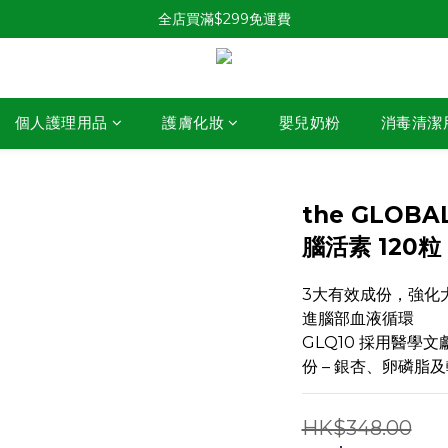
全店買滿$299免運費
個人護理用品
護膚化妝
嬰兒奶粉
消毒清潔
the GLOBA
腦活素 120
3大有效成份，強化
進腦部血液循環
GLQ10 採用醫學
份 – 銀杏、卵磷脂及
HK$348.00