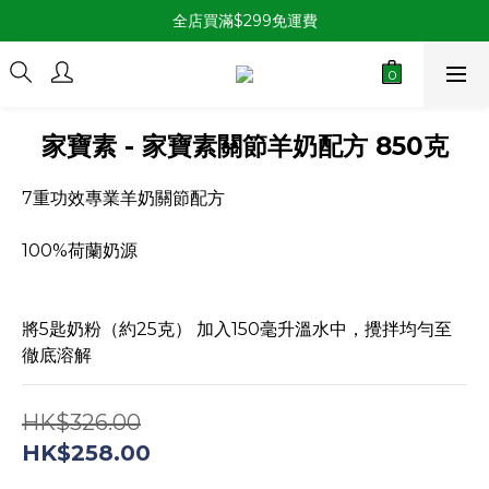
全店買滿$299免運費
家寶素 - 家寶素關節羊奶配方 850克
7重功效專業羊奶關節配方
100%荷蘭奶源
將5匙奶粉（約25克） 加入150毫升溫水中，攪拌均勻至
徹底溶解
HK$326.00
HK$258.00