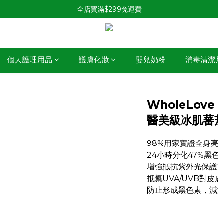
全店買滿$299免運費
個人護理用品
護膚化妝
嬰兒奶粉
消毒清潔
WholeLove
醫美級冰肌蕃茄
98%用家實證全身亮
24小時分化47%黑
增強抵抗紫外光保護
抵禦UVA/UVB對
防止形成黑色素，減