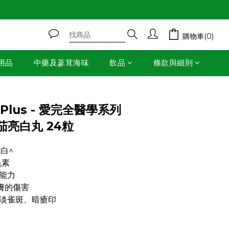
購物車(0)
用品
中藥及蔘茸海味
飲品
條款與細則
立即購買
 Plus - 愛完全醫學系列
亮白丸 24粒
白^
色素
能力
皮膚的傷害
淡雀斑、暗瘡印