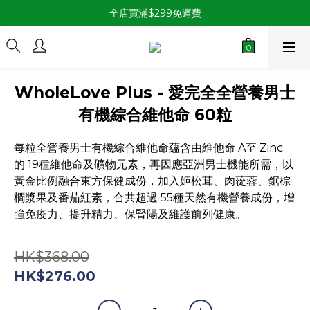
全店買滿$299免運費
WholeLove Plus - 愛完全全營養男士
有機綜合維他命 60粒
每粒全營養男士有機綜合維他命蘊含由維他命 A至 Zinc
的 19種維他命及礦物元素，再因應亞洲男士機能所需，以
黃金比例融合東方保健成份，加入姬松茸、肉蓯蓉、鋸棕
櫚漿果及番茄紅素，合共超過 55種天然有機營養成份，增
強免疫力、提升精力、保腎陽及維護前列健康。
HK$368.00
HK$276.00