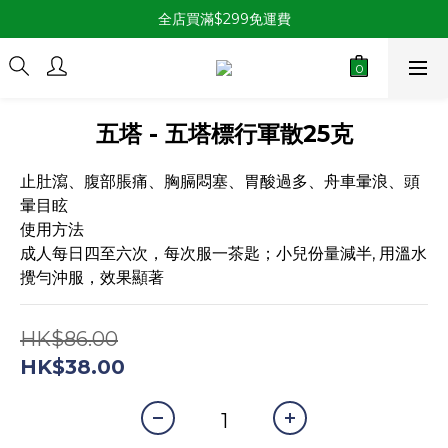
全店買滿$299免運費
五塔 - 五塔標行軍散25克
止肚瀉、腹部脹痛、胸膈悶塞、胃酸過多、舟車暈浪、頭
暈目眩
使用方法
成人每日四至六次，每次服一茶匙；小兒份量減半, 用溫水
攪勻沖服，效果顯著
HK$86.00
HK$38.00