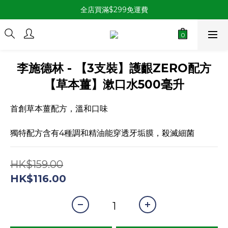
全店買滿$299免運費
李施德林 - 【3支裝】護齦ZERO配方
【草本薑】漱口水500毫升
首創草本薑配方，溫和口味
獨特配方含有4種調和精油能穿透牙垢膜，殺滅細菌
HK$159.00
HK$116.00