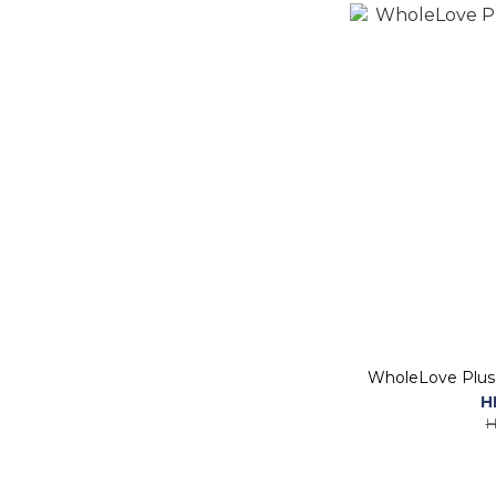
WholeLove P
H
H