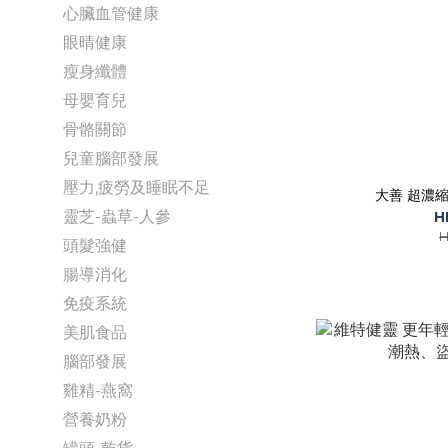
心臟血管健康
眼晴健康
瘦身纖體
母嬰育兒
骨骼關節
兒童腦部發展
壓力,疲勞及睡眠不足
大善 超濃縮
靈芝-蟲草-人參
H
H
頭髮強健
腸導消化
免疫系統
美肌食品
腦部發展
雞精-燕窩
營養奶粉