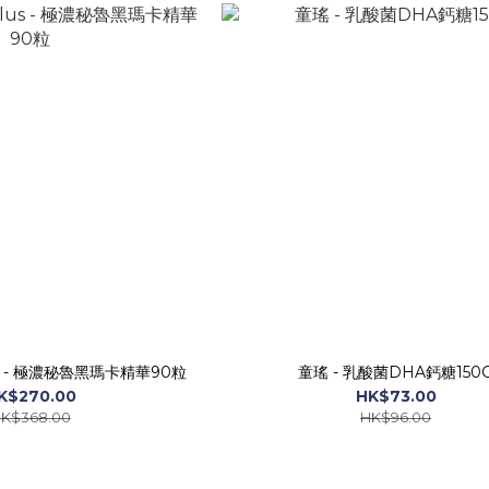
lus - 極濃秘魯黑瑪卡精華90粒
童瑤 - 乳酸菌DHA鈣糖150
K$270.00
HK$73.00
K$368.00
HK$96.00