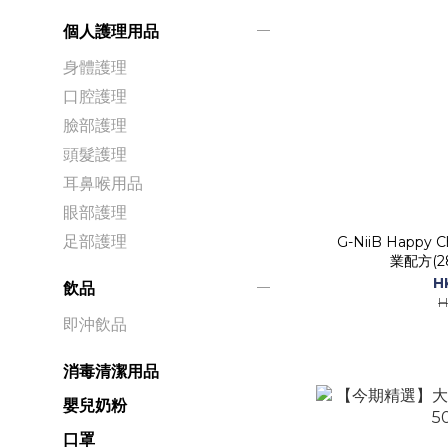
個人護理用品
身體護理
口腔護理
臉部護理
頭髮護理
耳鼻喉用品
眼部護理
足部護理
G-NiiB Happy
業配方(2
H
飲品
H
即沖飲品
消毒清潔用品
嬰兒奶粉
口罩