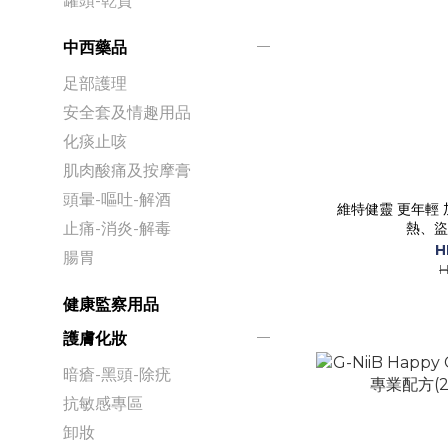
罐頭-乾貨
中西藥品
足部護理
安全套及情趣用品
化痰止咳
肌肉酸痛及按摩膏
頭暈-嘔吐-解酒
維特健靈 更年輕 加強配方84粒 - 針對舒緩潮
熱、盜
止痛-消炎-解毒
H
腸胃
H
健康監察用品
護膚化妝
暗瘡-黑頭-除疣
抗敏感專區
卸妝