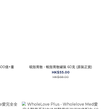
00億+蔓
硯殼胃散 - 蜆殼胃散罐裝 60克 (原裝正貨)
HK$55.00
HK$68.00