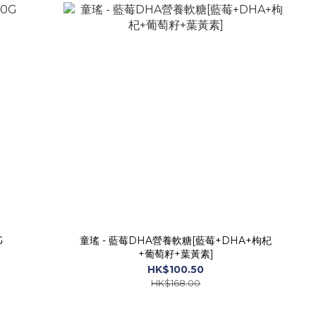
G
童瑤 - 藍莓DHA營養軟糖[藍莓+DHA+枸杞
+葡萄籽+葉黃素]
HK$100.50
HK$168.00