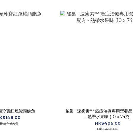
4頭珍寶紅燒罐頭鮑魚
雀巢 - 速癒素™ 癌症治療專用營養品
- 熱帶水果味 (10 x 74克)
K$146.00
HK$406.00
HK$178.00
HK$456.00