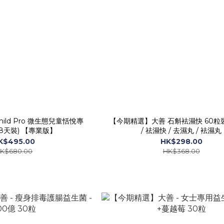
 Child Pro 微生態兒童恬悅專
【今期精選】大善 石斛袪濕快 60粒裝
8天裝) 【專業版】
/ 祛濕快 / 去濕丸 / 袪濕丸
K$495.00
HK$298.00
K$680.00
HK$368.00