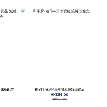
 減糖配方
和字牌-迷你4頭珍寶紅燒罐頭鮑魚
HK$56.00
HK$86.00